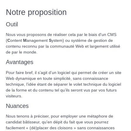
Notre proposition
Popsy
Popsy Accounting
Outil
Freewares
Nous vous proposons de réaliser cela par le biais d'un CMS
(
C
ontent
M
anagement
S
ystem) ou système de gestion de
Assistance informatique à distance
contenu reconnu par la communauté Web et largement utilisé
de par le monde.
Avantages
Pour faire bref, il s’agit d’un logiciel qui permet de créer un site
Web dynamique en toute simplicité, sans connaissance
technique, l’idée étant de séparer le volet technique du logiciel
de la forme et du contenu tel qu’ils seront vus par vos futurs
visiteurs.
Nuances
Nous tenons à préciser, pour employer une métaphore de
candidat bâtisseur, qu'en dépit du fait que vous pourrez
facilement « (dé)placer des cloisons » sans connaissances