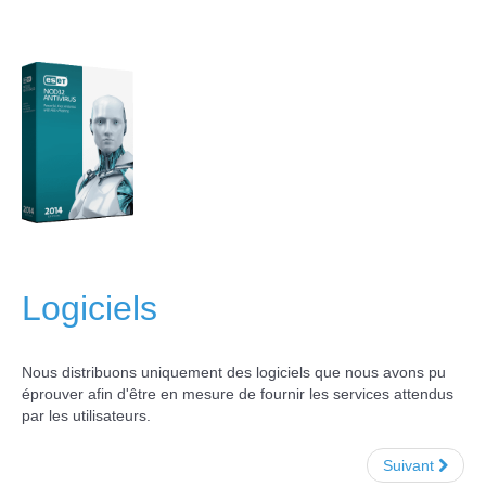
Téléchargez TeamViewer
QuickSupport
Popsy
Popsy Accounting
Freewares
Assistance informatique à distance
Logiciels
Nous distribuons uniquement des logiciels que nous avons pu
éprouver afin d'être en mesure de fournir les services attendus
par les utilisateurs.
Suivant