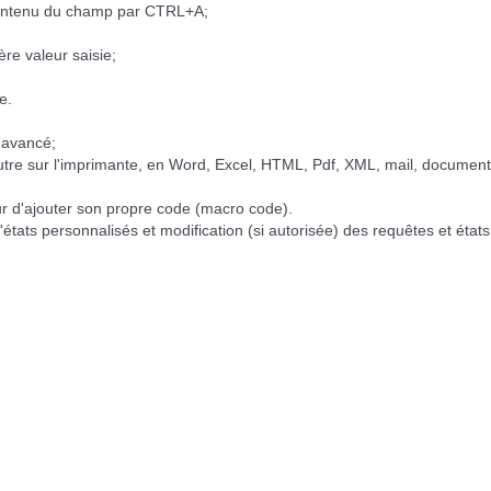
contenu du champ par CTRL+A;
re valeur saisie;
e.
 avancé;
utre sur l'imprimante, en Word, Excel, HTML, Pdf, XML, mail, document 
teur d'ajouter son propre code (macro code).
états personnalisés et modification (si autorisée) des requêtes et états 