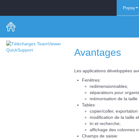
Popsy
Avantages
Téléchargez TeamViewer
Les applications développées ave
QuickSupport
Fenêtres:
redimensionnables;
séparateurs pour organisa
mémorisation de la taille 
Tables:
copier/coller, exportatio
modification de la taille
tri et recherche;
affichage des colonnes 
Champs de saisie: